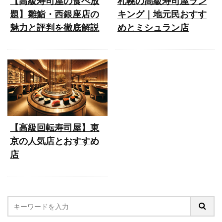
【高級寿司屋の食べ放
札幌の高級寿司屋ラン
題】雛鮨・西銀座店の
キング｜地元民おすす
魅力と評判を徹底解説
めとミシュラン店
【高級回転寿司屋】東
京の人気店とおすすめ
店