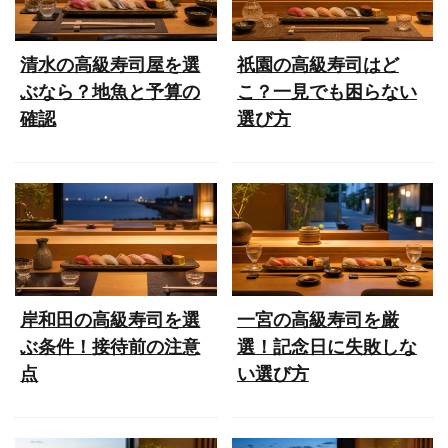
清水の高級寿司屋を選
祇園の高級寿司はど
ぶなら？地魚と予算の
こ？一見でも困らない
確認
選び方
岸和田の高級寿司を選
一宮の高級寿司を厳
ぶ条件！接待前の注意
選！記念日に失敗しな
点
い選び方