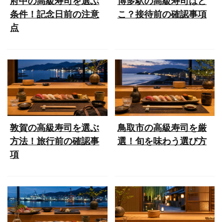
府中の高級寿司を選ぶ
博多駅の高級寿司はど
条件！記念日前の注意
こ？接待前の確認事項
点
敦賀の高級寿司を選ぶ
鳥取市の高級寿司を厳
方法！旅行前の確認事
選！旬を味わう選び方
項