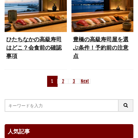
ひたちなかの高級寿司
豊橋の高級寿司屋を選
はどこ？会食前の確認
ぶ条件！予約前の注意
事項
点
1
2
3
Next
人気記事