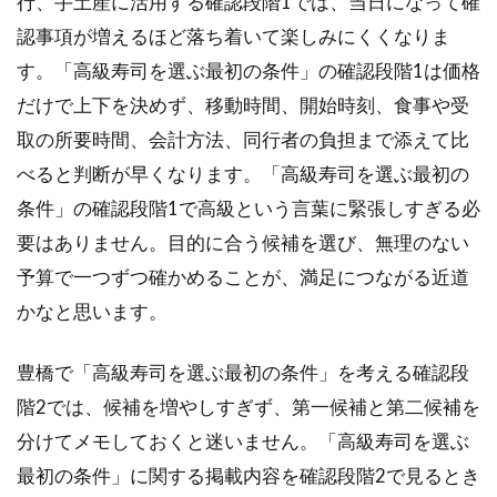
行、手土産に活用する確認段階1では、当日になって確
悔
し
認事項が増えるほど落ち着いて楽しみにくくなりま
な
す。「高級寿司を選ぶ最初の条件」の確認段階1は価格
い
だけで上下を決めず、移動時間、開始時刻、食事や受
2.1
取の所要時間、会計方法、同行者の負担まで添えて比
接待
と記
べると判断が早くなります。「高級寿司を選ぶ最初の
念日
条件」の確認段階1で高級という言葉に緊張しすぎる必
の席
選び
要はありません。目的に合う候補を選び、無理のない
予算で一つずつ確かめることが、満足につながる近道
2.2
移動
かなと思います。
と帰
宅ま
豊橋で「高級寿司を選ぶ最初の条件」を考える確認段
で整
える
階2では、候補を増やしすぎず、第一候補と第二候補を
分けてメモしておくと迷いません。「高級寿司を選ぶ
2.3
服装
最初の条件」に関する掲載内容を確認段階2で見るとき
と写