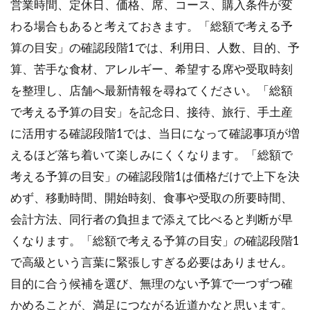
営業時間、定休日、価格、席、コース、購入条件が変
わる場合もあると考えておきます。「総額で考える予
算の目安」の確認段階1では、利用日、人数、目的、予
算、苦手な食材、アレルギー、希望する席や受取時刻
を整理し、店舗へ最新情報を尋ねてください。「総額
で考える予算の目安」を記念日、接待、旅行、手土産
に活用する確認段階1では、当日になって確認事項が増
えるほど落ち着いて楽しみにくくなります。「総額で
考える予算の目安」の確認段階1は価格だけで上下を決
めず、移動時間、開始時刻、食事や受取の所要時間、
会計方法、同行者の負担まで添えて比べると判断が早
くなります。「総額で考える予算の目安」の確認段階1
で高級という言葉に緊張しすぎる必要はありません。
目的に合う候補を選び、無理のない予算で一つずつ確
かめることが、満足につながる近道かなと思います。