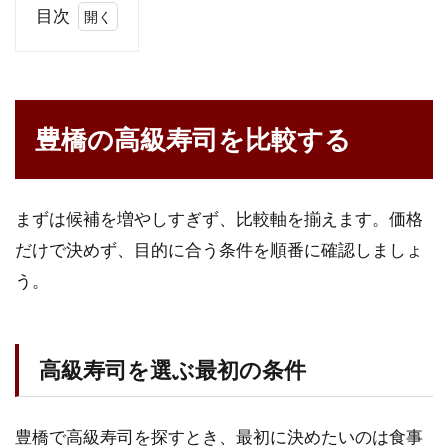
目次
1
豊
橋
の
豊橋の高級寿司を比較する
高
級
寿
司
を
まずは候補を増やしすぎず、比較軸を揃えます。価格
比
だけで決めず、目的に合う条件を順番に確認しましょ
較
う。
す
る
1.1
高級
高級寿司を選ぶ最初の条件
寿司
を選
ぶ最
豊橋で高級寿司を探すとき、最初に決めたいのは食事
初の