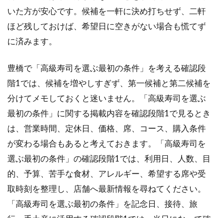
伝え
いた方が安心です。候補を一軒に決め打ちせず、二軒
たい
内容
ほど残しておけば、希望日に空きがない場合も慌てず
1.5
に済みます。
総額
で考
豊橋で「高級寿司を選ぶ最初の条件」を考える確認段
える
予算
階1では、候補を増やしすぎず、第一候補と第二候補を
の目
分けてメモしておくと迷いません。「高級寿司を選ぶ
安
最初の条件」に関する掲載内容を確認段階1で見るとき
2
は、営業時間、定休日、価格、席、コース、購入条件
豊
橋
が変わる場合もあると考えておきます。「高級寿司を
の
選ぶ最初の条件」の確認段階1では、利用日、人数、目
高
級
的、予算、苦手な食材、アレルギー、希望する席や受
寿
取時刻を整理し、店舗へ最新情報を尋ねてください。
司
で
「高級寿司を選ぶ最初の条件」を記念日、接待、旅
後