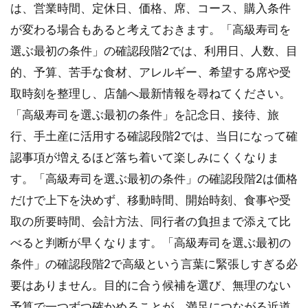
は、営業時間、定休日、価格、席、コース、購入条件
真撮
影の
が変わる場合もあると考えておきます。「高級寿司を
マナ
選ぶ最初の条件」の確認段階2では、利用日、人数、目
ー
的、予算、苦手な食材、アレルギー、希望する席や受
2.4
取時刻を整理し、店舗へ最新情報を尋ねてください。
おま
かせ
「高級寿司を選ぶ最初の条件」を記念日、接待、旅
を楽
行、手土産に活用する確認段階2では、当日になって確
しむ
心構
認事項が増えるほど落ち着いて楽しみにくくなりま
え
す。「高級寿司を選ぶ最初の条件」の確認段階2は価格
2.5
だけで上下を決めず、移動時間、開始時刻、食事や受
豊橋
取の所要時間、会計方法、同行者の負担まで添えて比
の高
級寿
べると判断が早くなります。「高級寿司を選ぶ最初の
司を
条件」の確認段階2で高級という言葉に緊張しすぎる必
選ぶ
結論
要はありません。目的に合う候補を選び、無理のない
予算で一つずつ確かめることが、満足につながる近道