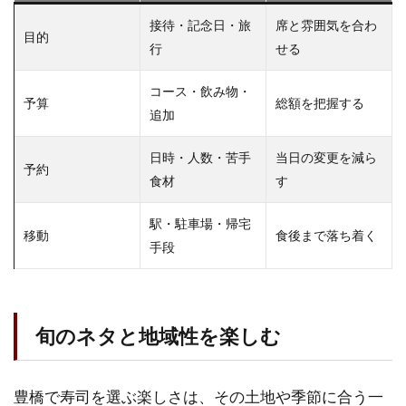
接待・記念日・旅
席と雰囲気を合わ
目的
行
せる
コース・飲み物・
予算
総額を把握する
追加
日時・人数・苦手
当日の変更を減ら
予約
食材
す
駅・駐車場・帰宅
移動
食後まで落ち着く
手段
旬のネタと地域性を楽しむ
豊橋で寿司を選ぶ楽しさは、その土地や季節に合う一