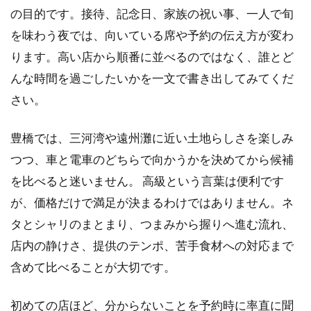
条件
の目的です。接待、記念日、家族の祝い事、一人で旬
を味わう夜では、向いている席や予約の伝え方が変わ
1.2
候補
ります。高い店から順番に並べるのではなく、誰とど
を比
んな時間を過ごしたいかを一文で書き出してみてくだ
較す
る四
さい。
つの
軸
豊橋では、三河湾や遠州灘に近い土地らしさを楽しみ
1.3
つつ、車と電車のどちらで向かうかを決めてから候補
旬の
を比べると迷いません。 高級という言葉は便利です
ネタ
と地
が、価格だけで満足が決まるわけではありません。ネ
域性
タとシャリのまとまり、つまみから握りへ進む流れ、
を楽
しむ
店内の静けさ、提供のテンポ、苦手食材への対応まで
含めて比べることが大切です。
1.4
予約
時に
初めての店ほど、分からないことを予約時に率直に聞