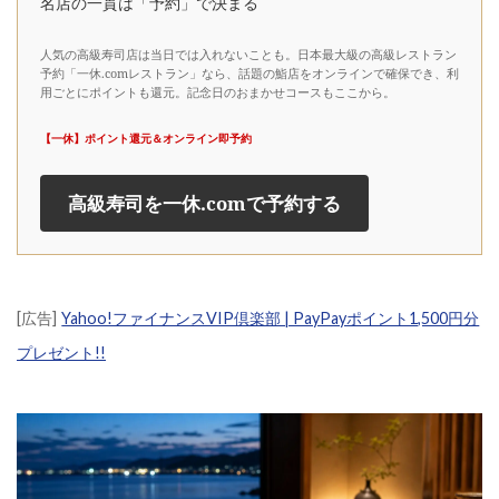
名店の一貫は「予約」で決まる
人気の高級寿司店は当日では入れないことも。日本最大級の高級レストラン
予約「一休.comレストラン」なら、話題の鮨店をオンラインで確保でき、利
用ごとにポイントも還元。記念日のおまかせコースもここから。
【一休】ポイント還元＆オンライン即予約
高級寿司を一休.comで予約する
[広告]
Yahoo!ファイナンスVIP倶楽部 | PayPayポイント1,500円分
プレゼント!!