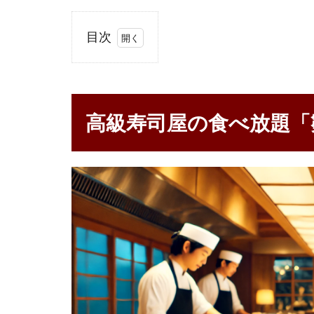
目次
1
高級
寿司
屋の
高級寿司屋の食べ放題「
食べ
放題
「雛
鮨
西銀
座
店」
の魅
力と
は
1.1