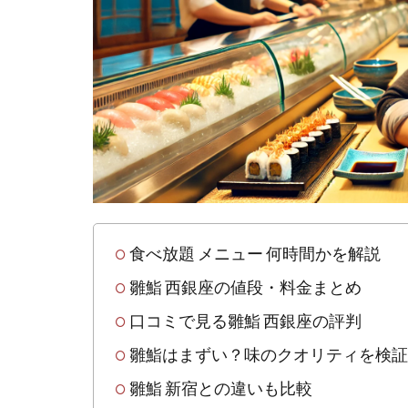
食べ
放題
メニ
ュー
は何
時間
かを
解説
1.2
雛
鮨・
西銀
食べ放題 メニュー 何時間かを解説
座店
雛鮨 西銀座の値段・料金まとめ
の値
段・
口コミで見る雛鮨 西銀座の評判
料金
まと
雛鮨はまずい？味のクオリティを検証
め
雛鮨 新宿との違いも比較
1.3