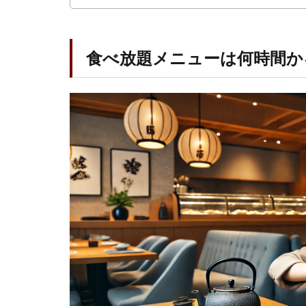
口コ
ミで
見る
食べ放題メニューは何時間か
雛鮨
西銀
座の
評判
1.4
雛鮨
はま
ず
い？
味の
クオ
リテ
ィを
検証
1.5