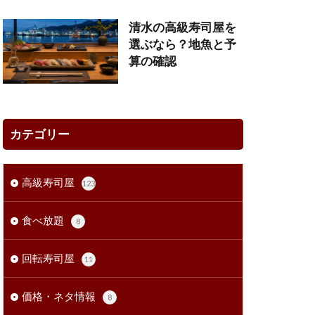
清水の高級寿司屋を
選ぶなら？地魚と予
算の確認
カテゴリー
高級寿司屋
123
食べ放題
8
回転寿司屋
11
価格・ネタ情報
8