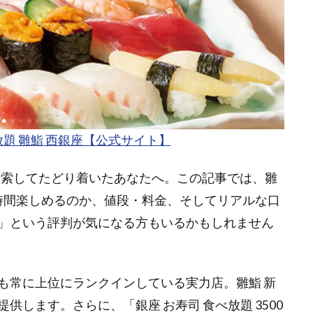
放題 雛鮨 西銀座【公式サイト】
”と検索してたどり着いたあなたへ。この記事では、雛
何時間楽しめるのか、値段・料金、そしてリアルな口
」という評判が気になる方もいるかもしれません
も常に上位にランクインしている実力店。雛鮨 新
します。さらに、「銀座 お寿司 食べ放題 3500