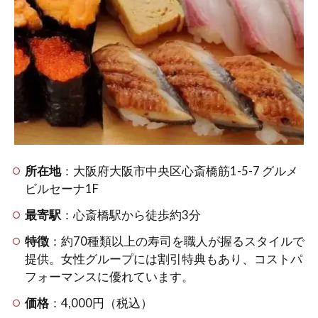
阪難波店
(食べログ)
1.3.2
やまの
や市場
(食べロ
グ)
1.3.3
生産者直
営 海鮮居
所在地
：大阪府大阪市中央区心斎橋筋1-5-7 グルメ
酒屋
ビルセーナ1F
Rikusui(食
べログ)
最寄駅
：心斎橋駅から徒歩約3分
1.3.4
特徴
：約70種類以上の寿司を職人が握るスタイルで
すして
提供。女性グループには割引特典もあり、コストパ
つ 心斎
フォーマンスに優れています。
橋店(食
べログ)
価格
：4,000円（税込）