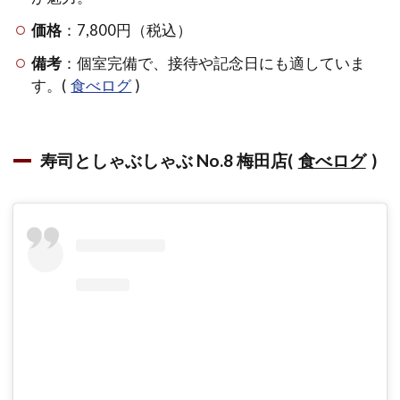
食べ
放題
価格
：7,800円（税込）
5000
円を
備考
：個室完備で、接待や記念日にも適していま
満喫
す。(
食べログ
)
する
ため
のポ
イン
寿司としゃぶしゃぶ No.8 梅田店(
食べログ
)
ト総
まと
め