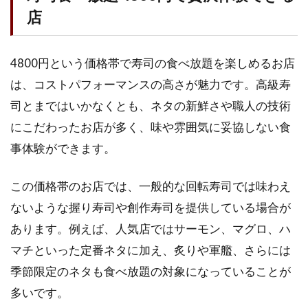
べログ)
店
1.1.2
すして
つ 心斎
4800円という価格帯で寿司の食べ放題を楽しめるお店
橋店(す
は、コストパフォーマンスの高さが魅力です。高級寿
してつ
心斎橋
司とまではいかなくとも、ネタの新鮮さや職人の技術
店)
にこだわったお店が多く、味や雰囲気に妥協しない食
1.1.3
事体験ができます。
うおぷ
く 梅田
この価格帯のお店では、一般的な回転寿司では味わえ
店(食べ
ログ)
ないような握り寿司や創作寿司を提供している場合が
1.2
あります。例えば、人気店ではサーモン、マグロ、ハ
高級
マチといった定番ネタに加え、炙りや軍艦、さらには
寿司
季節限定のネタも食べ放題の対象になっていることが
の食
べ放
多いです。
題で