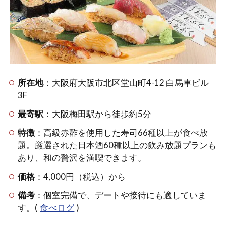
の内
容
2
コス
パ良
好！
所在地
：大阪府大阪市北区堂山町4-12 白馬車ビル
大阪
の高
3F
級寿
最寄駅
：大阪梅田駅から徒歩約5分
司屋
なら
特徴
：高級赤酢を使用した寿司66種以上が食べ放
食べ
題。厳選された日本酒60種以上の飲み放題プランも
放題
あり、和の贅沢を満喫できます。
5000
円
価格
：4,000円（税込）から
2.1
備考
：個室完備で、デートや接待にも適していま
寿司
す。(
食べログ
)
食べ
放題