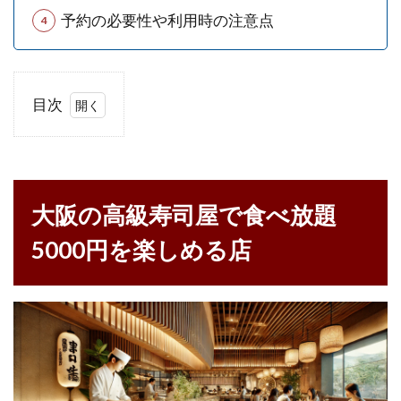
予約の必要性や利用時の注意点
目次
1
大阪
の高
級寿
大阪の高級寿司屋で食べ放題
司屋
で食
5000円を楽しめる店
べ放
題
5000
円を
楽し
める
店
1.1