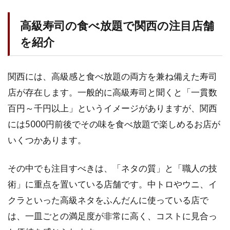
2500
円で
高級寿司の食べ放題で関西の注目店舗
満足
でき
を紹介
る人
気店
関西には、高級感と食べ放題の両方を兼ね備えた寿司
2.1.1
しっと
店が存在します。一般的に高級寿司と聞くと「一貫数
う屋
百円～千円以上」というイメージがありますが、関西
（大阪
府河内
には5000円前後でその味を食べ放題で楽しめるお店が
長野
いくつかあります。
市）(食
べログ)
その中でも注目すべきは、「ネタの質」と「職人の技
2.2
術」に重点を置いている店舗です。中トロやウニ、イ
ラン
キン
クラといった高級ネタをふんだんに使っている店で
グで
は、一皿ごとの満足度が非常に高く、コストに見合っ
選ぶ
大阪