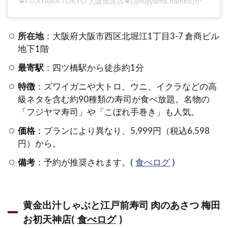
🦀FUJIYAMA TOKYO 大阪難波店🦀(@fujiyama.namba)がシェアした投稿
ま
2.4
所在地
：大阪府大阪市西区北堀江1丁目3-7 倉商ビル
寿司
食べ
地下1階
放題
最寄駅
：四ツ橋駅から徒歩約1分
3000
円台
特徴
：ズワイガニや大トロ、ウニ、イクラなどの高
のお
級ネタを含む約90種類の寿司が食べ放題。名物の
すす
め店
「フジヤマ寿司」や「こぼれ手巻き」も人気。
まと
価格
：プランにより異なり、5,999円（税込6,598
め
円）から。
2.5
備考
：予約が推奨されます。(
食べログ
)
食べ
放題
初心
者で
黄金出汁しゃぶと江戸前寿司 肉のあさつ 梅田
も安
心な
お初天神店(
食べログ
)
大阪