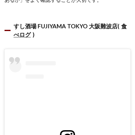
2.2.4
生産者
直営 海
すし酒場 FUJIYAMA TOKYO 大阪難波店(
食
鮮居酒
べログ
)
屋
Rikusui
2.2.5
ゑびす
ちゃん
梅田 お
初天神
店
2.3
寿司
食べ
放題
1000
円の