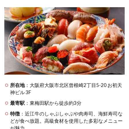
の高
級寿
司屋
2.6
雰囲
気重
視の
カッ
プル
向け
食べ
放題
スポ
所在地
：大阪府大阪市北区曾根崎2丁目5-20 お初天
ット
神ビル 3F
2.7
最寄駅
：東梅田駅から徒歩約3分
大阪
の高
特徴
：近江牛のしゃぶしゃぶや肉寿司、海鮮寿司な
級寿
どが食べ放題。高級食材を使用した多彩なメニュー
司で
が魅力。