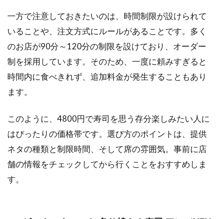
関西
の注
一方で注意しておきたいのは、時間制限が設けられて
目店
いることや、注文方式にルールがあることです。多く
舗を
紹介
のお店が90分～120分の制限を設けており、オーダー
制を採用しています。そのため、一度に頼みすぎると
1.2.1
す
し酒場
時間内に食べきれず、追加料金が発生することもあり
FUJIYAMA
ます。
TOKYO 大
阪難波店
(食べログ)
このように、4800円で寿司を思う存分楽しみたい人に
はぴったりの価格帯です。選び方のポイントは、提供
1.2.2
黄金出
ネタの種類と制限時間、そして席の雰囲気。事前に店
汁しゃ
舗の情報をチェックしてから行くことをおすすめしま
ぶと江
戸前寿
す。
司 肉の
あさつ
梅田お
初天神