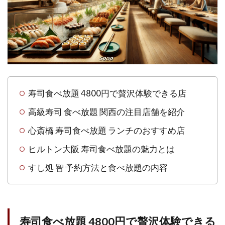
寿司
食べ
放題
4800
円で
贅沢
体験
でき
る店
寿司食べ放題 4800円で贅沢体験できる店
1.1.1
高級寿司 食べ放題 関西の注目店舗を紹介
ゼックス
心斎橋 寿司食べ放題 ランチのおすすめ店
ウエスト
炙り焼き
ヒルトン大阪 寿司食べ放題の魅力とは
＆寿司
アン
すし処 智 予約方法と食べ放題の内容
（XEX
WEST /
aburiyaki
& sushi
An）(食
寿司食べ放題 4800円で贅沢体験できる