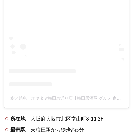
鮨と焼鳥 オキタヤ梅田東通り店【梅田居酒屋 グルメ 食べ放題⠀】(@okitaya.2)がシェアした投稿
所在地
：大阪府大阪市北区堂山町8-11 2F
最寄駅
：東梅田駅から徒歩約5分