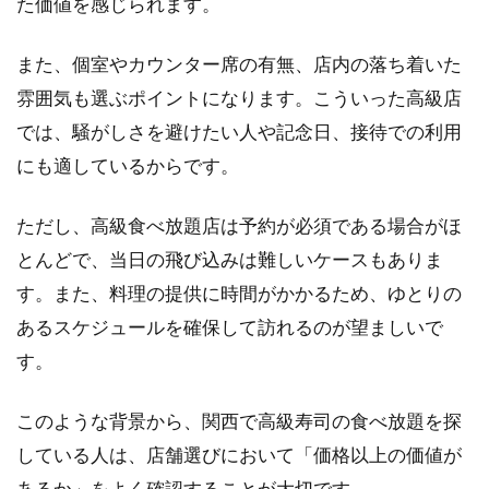
た価値を感じられます。
の寿
司食
また、個室やカウンター席の有無、店内の落ち着いた
べ放
題店
雰囲気も選ぶポイントになります。こういった高級店
2.2.1
では、騒がしさを避けたい人や記念日、接待での利用
肉のあ
にも適しているからです。
さつ 梅
田お初
天神店
ただし、高級食べ放題店は予約が必須である場合がほ
とんどで、当日の飛び込みは難しいケースもありま
2.2.2
寿司と
す。また、料理の提供に時間がかかるため、ゆとりの
しゃぶ
あるスケジュールを確保して訪れるのが望ましいで
しゃぶ
No.8 梅
す。
田店
2.2.3
このような背景から、関西で高級寿司の食べ放題を探
すして
している人は、店舗選びにおいて「価格以上の価値が
つ 心斎
あるか」をよく確認することが大切です。
橋店