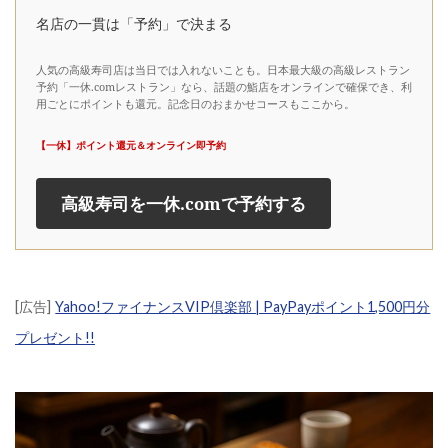
名店の一貫は「予約」で決まる
人気の高級寿司店は当日では入れないことも。日本最大級の高級レストラン
予約「一休.comレストラン」なら、話題の鮨店をオンラインで確保でき、利
用ごとにポイントも還元。記念日のおまかせコースもここから。
【一休】ポイント還元＆オンライン即予約
高級寿司を一休.comで予約する
[広告]
Yahoo!ファイナンスVIP倶楽部 | PayPayポイント1,500円分
プレゼント!!