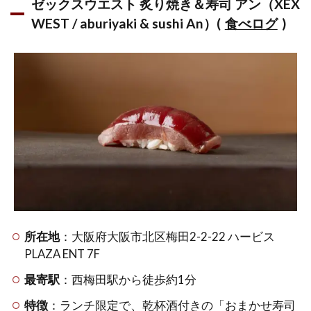
ゼックスウエスト 炙り焼き＆寿司 アン（XEX
店(食べ
WEST / aburiyaki & sushi An）(
食べログ
)
ログ)
1.2.3
寿司と
しゃぶ
しゃぶ
No.8 梅
田店(食
べログ)
1.2.4
鮨と焼
鳥 オキ
タヤ 梅
田東通
所在地
：大阪府大阪市北区梅田2-2-22 ハービス
り店(閉
PLAZA ENT 7F
店)
最寄駅
：西梅田駅から徒歩約1分
1.2.5
海鮮酒
特徴
：ランチ限定で、乾杯酒付きの「おまかせ寿司
場 うお