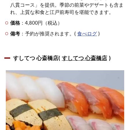
八貫コース」を提供。季節の前菜やデザートも含ま
ぷく 梅
れ、上質な和食と江戸前寿司を堪能できます。
田店(食
べログ)
価格
：4,800円（税込）
1.3
備考
：予約が推奨されます。(
食べログ
)
心斎
橋で
の寿
司食
すしてつ 心斎橋店(
すしてつ 心斎橋店
)
べ放
題、
ラン
チの
おす
すめ
店
1.3.1
す
し酒場
FUJIYAMA
TOKYO 大