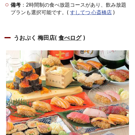
1.4
備考
：2時間制の食べ放題コースがあり、飲み放題
ヒル
プランも選択可能です。(
すしてつ 心斎橋店
)
トン
大阪
で味
わう
うおぷく 梅田店(
食べログ
)
寿司
食べ
放題
の魅
力と
は
1.5
「す
し処
智」
の予
約方
法と
食べ
放題