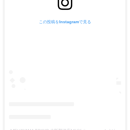
激安
メニ
ュー
も注
この投稿をInstagramで見る
目
2.3.1
1. カラ
オケ
ZERO
河内天
美店
2.3.2
2. 贔屓
屋 天王
寺店
2.3.3
3. 和風
居酒屋
きんや