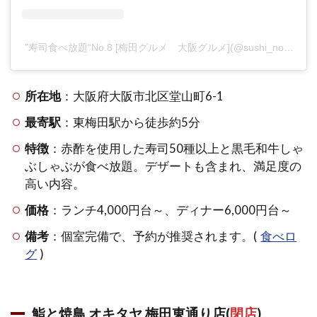
”寿司食べ放題“No.8 [梅田グルメ 大阪グルメ](@sushi_no8)がシェアした投稿
所在地
：大阪府大阪市北区堂山町6-1
最寄駅
：東梅田駅から徒歩約5分
特徴
：赤酢を使用した寿司50種以上と黒毛和牛しゃ
ぶしゃぶが食べ放題。デザートも含まれ、満足度の
高い内容。
価格
：ランチ4,000円台～、ディナー6,000円台～
備考
：個室完備で、予約が推奨されます。(
食べロ
グ
)
鮨と焼鳥 オキタヤ 梅田東通り店(
閉店
)