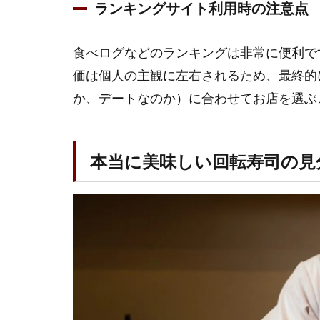
ランキングサイト利用時の注意点
転寿
司の
見分
食べログなどのランキングは非常に便利で
け方
価は個人の主観に左右されるため、最終的
とは
か、デートなのか）に合わせてお店を選ぶ
1.2.1
ネタの
鮮度と
産地へ
本当に美味しい回転寿司の見
のこだ
わり
1.2.2
職人の
技術と
店の雰
囲気
1.2.3