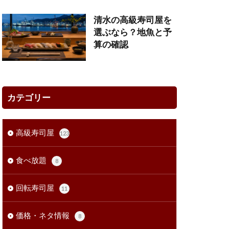
清水の高級寿司屋を
選ぶなら？地魚と予
算の確認
カテゴリー
高級寿司屋
123
食べ放題
8
回転寿司屋
11
価格・ネタ情報
8