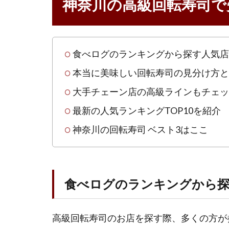
神奈川の高級回転寿司で
の
高
級
回
転
食べログのランキングから探す人気店
寿
本当に美味しい回転寿司の見分け方と
司
で
大手チェーン店の高級ラインもチェッ
失
最新の人気ランキングTOP10を紹介
敗
し
神奈川の回転寿司 ベスト3はここ
な
い
選
び
食べログのランキングから探
方
1.1
食べ
高級回転寿司のお店を探す際、多くの方が
ログ