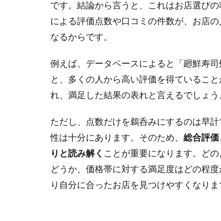
です。結論から言うと、これはお店選びの
のラ
による評価点数や口コミの件数が、お店の
ンキ
ング
なるからです。
から
探す
例えば、データベースによると「廻鮮寿司処 
人気
店
と、多くの人から高い評価を得ていること
れ、満足した結果の表れと言えるでしょう
1.1.1
ランキ
ングサ
ただし、点数だけを鵜呑みにするのは早計
イト利
性は十分にあります。そのため、
総合評価
用時の
りと読み解く
ことが重要になります。どの
注意点
どうか、価格帯に対する満足度はどの程度
1.2
り自分に合ったお店を見つけやすくなりま
本当
に美
味し
い回