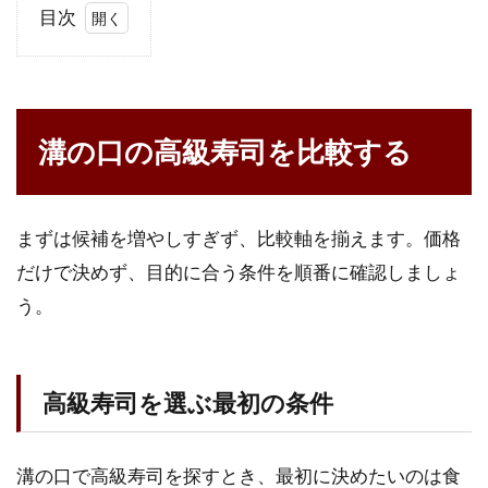
目次
1
溝
の
口
溝の口の高級寿司を比較する
の
高
級
寿
司
まずは候補を増やしすぎず、比較軸を揃えます。価格
を
だけで決めず、目的に合う条件を順番に確認しましょ
比
う。
較
す
る
1.1
高級寿司を選ぶ最初の条件
高級
寿司
を選
溝の口で高級寿司を探すとき、最初に決めたいのは食
ぶ最