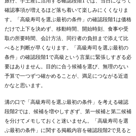
旅行、手土産に活用する確認段階1では、当日になって
で
後
確認事項が増えるほど落ち着いて楽しみにくくなりま
悔
す。「高級寿司を選ぶ最初の条件」の確認段階1は価格
し
だけで上下を決めず、移動時間、開始時刻、食事や受
な
い
取の所要時間、会計方法、同行者の負担まで添えて比
2.1
べると判断が早くなります。「高級寿司を選ぶ最初の
接待
条件」の確認段階1で高級という言葉に緊張しすぎる必
と記
念日
要はありません。目的に合う候補を選び、無理のない
の席
予算で一つずつ確かめることが、満足につながる近道
選び
かなと思います。
2.2
移動
溝の口で「高級寿司を選ぶ最初の条件」を考える確認
と帰
宅ま
段階2では、候補を増やしすぎず、第一候補と第二候補
で整
を分けてメモしておくと迷いません。「高級寿司を選
える
ぶ最初の条件」に関する掲載内容を確認段階2で見ると
2.3