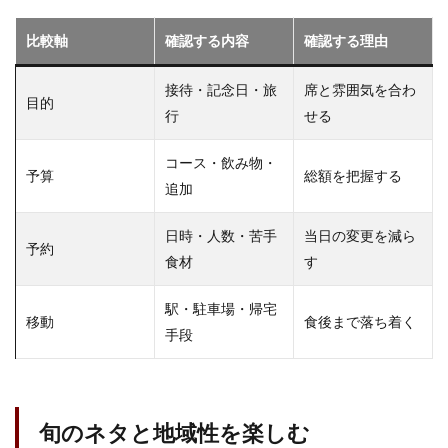
比較軸
確認する内容
確認する理由
接待・記念日・旅
席と雰囲気を合わ
目的
行
せる
コース・飲み物・
予算
総額を把握する
追加
日時・人数・苦手
当日の変更を減ら
予約
食材
す
駅・駐車場・帰宅
移動
食後まで落ち着く
手段
旬のネタと地域性を楽しむ