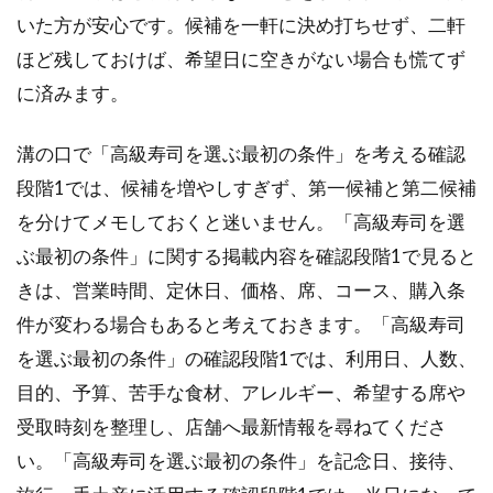
時に
いた方が安心です。候補を一軒に決め打ちせず、二軒
伝え
たい
ほど残しておけば、希望日に空きがない場合も慌てず
内容
に済みます。
1.5
総額
溝の口で「高級寿司を選ぶ最初の条件」を考える確認
で考
える
段階1では、候補を増やしすぎず、第一候補と第二候補
予算
を分けてメモしておくと迷いません。「高級寿司を選
の目
安
ぶ最初の条件」に関する掲載内容を確認段階1で見ると
きは、営業時間、定休日、価格、席、コース、購入条
2
溝
件が変わる場合もあると考えておきます。「高級寿司
の
を選ぶ最初の条件」の確認段階1では、利用日、人数、
口
の
目的、予算、苦手な食材、アレルギー、希望する席や
高
受取時刻を整理し、店舗へ最新情報を尋ねてくださ
級
寿
い。「高級寿司を選ぶ最初の条件」を記念日、接待、
司