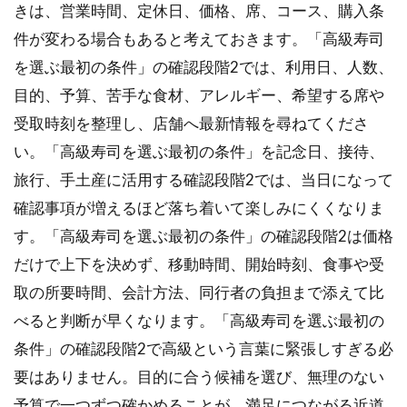
きは、営業時間、定休日、価格、席、コース、購入条
服装
と写
件が変わる場合もあると考えておきます。「高級寿司
真撮
を選ぶ最初の条件」の確認段階2では、利用日、人数、
影の
マナ
目的、予算、苦手な食材、アレルギー、希望する席や
ー
受取時刻を整理し、店舗へ最新情報を尋ねてくださ
2.4
い。「高級寿司を選ぶ最初の条件」を記念日、接待、
おま
旅行、手土産に活用する確認段階2では、当日になって
かせ
を楽
確認事項が増えるほど落ち着いて楽しみにくくなりま
しむ
す。「高級寿司を選ぶ最初の条件」の確認段階2は価格
心構
え
だけで上下を決めず、移動時間、開始時刻、食事や受
取の所要時間、会計方法、同行者の負担まで添えて比
2.5
溝の
べると判断が早くなります。「高級寿司を選ぶ最初の
口の
条件」の確認段階2で高級という言葉に緊張しすぎる必
高級
寿司
要はありません。目的に合う候補を選び、無理のない
を選
予算で一つずつ確かめることが、満足につながる近道