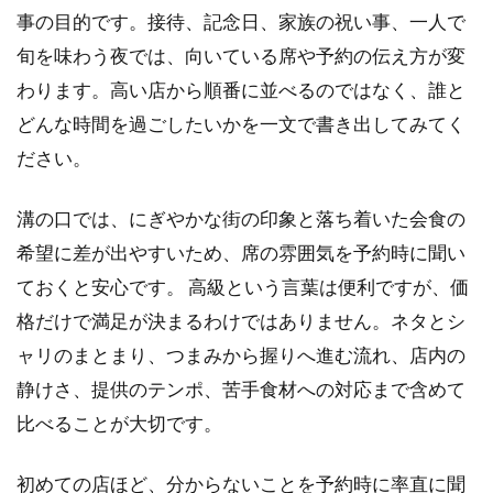
初の
事の目的です。接待、記念日、家族の祝い事、一人で
条件
旬を味わう夜では、向いている席や予約の伝え方が変
1.2
わります。高い店から順番に並べるのではなく、誰と
候補
どんな時間を過ごしたいかを一文で書き出してみてく
を比
較す
ださい。
る四
つの
溝の口では、にぎやかな街の印象と落ち着いた会食の
軸
希望に差が出やすいため、席の雰囲気を予約時に聞い
1.3
ておくと安心です。 高級という言葉は便利ですが、価
旬の
ネタ
格だけで満足が決まるわけではありません。ネタとシ
と地
ャリのまとまり、つまみから握りへ進む流れ、店内の
域性
を楽
静けさ、提供のテンポ、苦手食材への対応まで含めて
しむ
比べることが大切です。
1.4
予約
初めての店ほど、分からないことを予約時に率直に聞