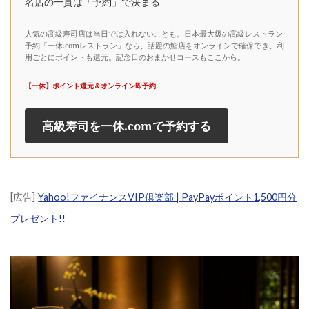
名店の一貫は「予約」で決まる
人気の高級寿司店は当日では入れないことも。日本最大級の高級レストラン
予約「一休.comレストラン」なら、話題の鮨店をオンラインで確保でき、利
用ごとにポイントも還元。記念日のおまかせコースもここから。
【一休】ポイント還元＆オンライン即予約
高級寿司を一休.comで予約する
[広告]
Yahoo!ファイナンスVIP倶楽部 | PayPayポイント1,500円分
プレゼント!!