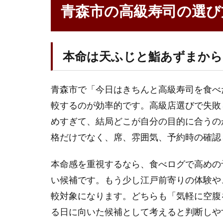
市
青森市の高級寿司の選び
の
高
級
寿
本命は天ふじと鮨あずまから
司
の
選
青森市で「今日はきちんと高級寿司を食べ
び
方
較するのが効率的です。高級店選びで失敗
めすぎて、結局どこが自分の目的に合うの
1.1
本命
格だけでなく、席、雰囲気、予約時の確認
は天
ふじ
本命感を重視するなら、食べログで高めの
と鮨
い候補です。もう少し江戸前寄りの体験や
あず
まか
較対象になります。どちらも「気軽に空腹
ら
る日に向いた候補として考えると判断しや
1.2