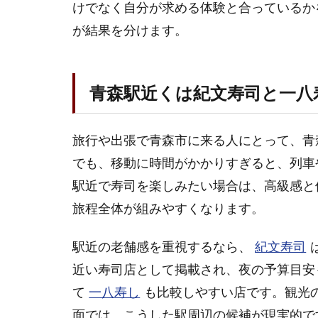
大間
けでなく自分が求める体験と合っているか
マグ
が結果を分けます。
ロだ
けで
決め
ない
青森駅近くは紀文寿司と一八
1.5
予約
旅行や出張で青森市に来る人にとって、青
前に
総額
でも、移動に時間がかかりすぎると、列車
を確
駅近で寿司を楽しみたい場合は、高級感と
認す
旅程全体が組みやすくなります。
る
2
駅近の老舗感を重視するなら、
紀文寿司
青
近い寿司店として掲載され、夜の予算目安
森
市
て
一八寿し
も比較しやすい店です。観光
の
面では、こうした駅周辺の候補が現実的で