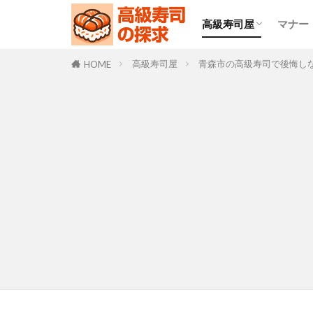
高級寿司屋
マナー
食べ放題
回転寿司屋
高級寿司屋
青森市の高級寿司で後悔し
HOME