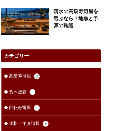
清水の高級寿司屋を
選ぶなら？地魚と予
算の確認
カテゴリー
高級寿司屋
123
食べ放題
8
回転寿司屋
11
価格・ネタ情報
8