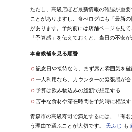
青森
ただし、高級店ほど最新情報の確認が重要
駅近
ことがありますし、食べログにも「最新の
くは
があります。予約前には店舗ページを見て
紀文
寿司
「予算感」を伝えておくと、当日の不安が
と一
八寿
本命候補を見る順番
し
1.3
記念日や接待なら、まず席と雰囲気を確
接待
一人利用なら、カウンターの緊張感が合
や会
食は
予算は飲み物込みの総額で想定する
席と
予算
苦手な食材や滞在時間を予約時に相談す
で選
ぶ
青森市の高級寿司で満足するには、「有名
1.4
う理由で選ぶことが大切です。
天ふじ
も