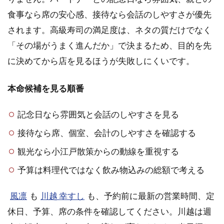
1.4
食事なら席の安心感、接待なら会話のしやすさが優先
予算
されます。高級寿司の満足度は、ネタの質だけでなく
は時
価よ
「その場がうまく進んだか」で決まるため、目的を先
り総
に決めてから店を見るほうが失敗しにくいです。
額で
見る
本命候補を見る順番
1.5
駅近
記念日なら雰囲気と会話のしやすさを見る
と郊
外を
接待なら席、個室、会計のしやすさを確認する
使い
分け
観光なら小江戸散策からの動線を重視する
る
予算は料理代ではなく飲み物込みの総額で考える
2
川
風凛
も
川越 幸すし
も、予約前に最新の営業時間、定
越
の
休日、予算、席の条件を確認してください。川越は週
高