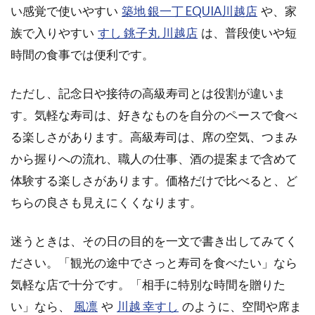
い感覚で使いやすい
築地 銀一丁 EQUIA川越店
や、家
族で入りやすい
すし 銚子丸 川越店
は、普段使いや短
時間の食事では便利です。
ただし、記念日や接待の高級寿司とは役割が違いま
す。気軽な寿司は、好きなものを自分のペースで食べ
る楽しさがあります。高級寿司は、席の空気、つまみ
から握りへの流れ、職人の仕事、酒の提案まで含めて
体験する楽しさがあります。価格だけで比べると、ど
ちらの良さも見えにくくなります。
迷うときは、その日の目的を一文で書き出してみてく
ださい。「観光の途中でさっと寿司を食べたい」なら
気軽な店で十分です。「相手に特別な時間を贈りた
い」なら、
風凛
や
川越 幸すし
のように、空間や席ま