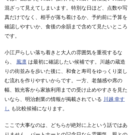
凛と
混ざって見えてしまいます。特別な日ほど、点数や写
幸す
真だけでなく、相手が落ち着けるか、予約前に予算を
しか
ら
確認しやすいか、食後の余韻まで含めて見たいところ
です。
1.2
接待
は席
小江戸らしい落ち着きと大人の雰囲気を重視するな
と会
ら、
風凛
は最初に確認したい候補です。川越の蔵造
話で
決め
りの街並みを歩いた後に、和食と寿司をゆっくり楽し
る
む流れを作りやすいからです。一方、老舗感や席の
1.3
幅、観光客から家族利用までの受け止めやすさを見た
観光
いなら、明治創業の情報が掲載されている
後は
川越 幸す
小江
し
も比較候補になります。
戸の
余韻
で選
ここで大事なのは、どちらが絶対に上という話ではあ
ぶ
りません。パートナーとの記念日なら雰囲気、親との