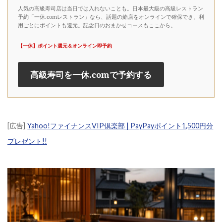
人気の高級寿司店は当日では入れないことも。日本最大級の高級レストラン
予約「一休.comレストラン」なら、話題の鮨店をオンラインで確保でき、利
用ごとにポイントも還元。記念日のおまかせコースもここから。
【一休】ポイント還元＆オンライン即予約
高級寿司を一休.comで予約する
[広告]
Yahoo!ファイナンスVIP倶楽部 | PayPayポイント1,500円分
プレゼント!!