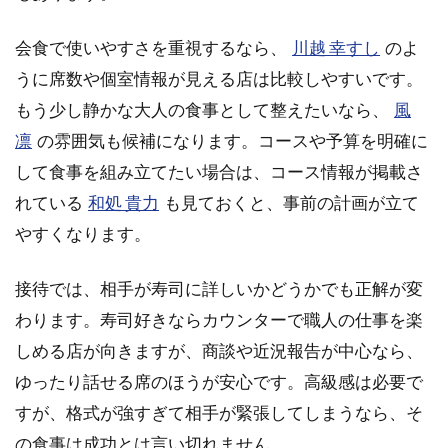
個室
を見
会食で使いやすさを重視するなら、
川越 幸すし
のよ
る
うに席数や個室情報が見える店は比較しやすいです。
2.3
もう少し静かな大人の食事として整えたいなら、
風
気軽
凛
の雰囲気も候補になります。コースや予算を明確に
な寿
司と
して食事を組み立てたい場合は、コース情報が掲載さ
は線
れている
和処 貴力
も見ておくと、事前の計画が立て
を引
く
やすくなります。
2.4
カウ
接待では、相手が寿司に詳しいかどうかでも正解が変
ンタ
わります。寿司好きならカウンターで職人の仕事を楽
ー初
心者
しめる店が向きますが、商談や近況報告が中心なら、
の作
ゆったり話せる席のほうが安心です。高級感は必要で
法
すが、格式が強すぎて相手が緊張してしまうなら、そ
2.5
の食事は成功とは言い切れません。