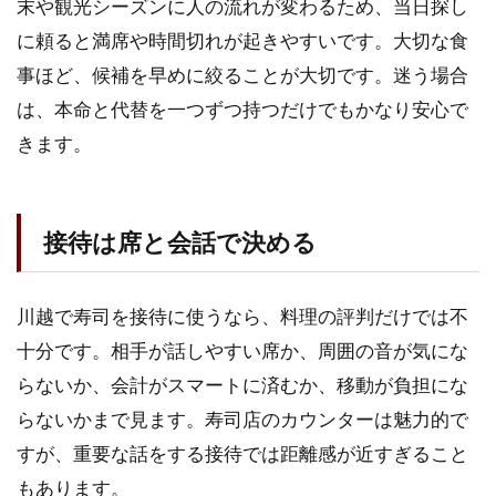
末や観光シーズンに人の流れが変わるため、当日探し
級
寿
に頼ると満席や時間切れが起きやすいです。大切な食
司
事ほど、候補を早めに絞ることが大切です。迷う場合
活
用
は、本命と代替を一つずつ持つだけでもかなり安心で
術
きます。
2.1
記念
日は
接待は席と会話で決める
緊張
しす
ぎな
い店
川越で寿司を接待に使うなら、料理の評判だけでは不
へ
十分です。相手が話しやすい席か、周囲の音が気にな
2.2
らないか、会計がスマートに済むか、移動が負担にな
顔合
らないかまで見ます。寿司店のカウンターは魅力的で
わせ
や家
すが、重要な話をする接待では距離感が近すぎること
族利
もあります。
用は