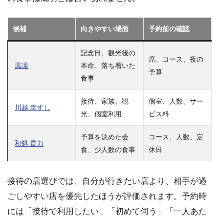
川越
の高
級寿
候補
向きやすい場面
予約前の確認
司ま
とめ
記念日、観光後の
席、コース、夜の
風凛
本命、落ち着いた
予算
食事
接待、家族、観
個室、人数、サー
川越 幸すし
光、個室利用
ビス料
予算を決めた会
コース、人数、定
和処 貴力
食、少人数の食事
休日
接待の店選びでは、自分が行きたい店より、相手が過
ごしやすい店を優先したほうが評価されます。予約時
には「接待で利用したい」「初めて伺う」「一人あた