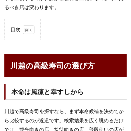
るべき店は変わります。
目次
1
川
越
の
川越の高級寿司の選び方
高
級
寿
司
の
本命は風凛と幸すしから
選
び
方
川越で高級寿司を探すなら、まず本命候補を決めてか
1.1
ら比較するのが近道です。検索結果を広く眺めるだけ
本命
では、観光向きの店、接待向きの店、普段使いの店が
は風