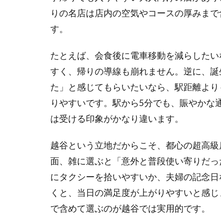
級寿
りの名店は店内の空気やコースの厚みまで
司は
す。
駅近
か郊
外か
たとえば、会食後に電車移動を減らしたい
で満
すく、帰りの導線も崩れません。逆に、誕
足度
が変
た」と感じてもらいたいなら、駅距離より
わる
りやすいです。駅から5分でも、賑やかな
1.2
は受ける印象がかなり違います。
越谷
で高
越谷という立地だからこそ、都心の超高級
級寿
面、雑に選ぶと「意外と普段使い寄りだっ
司の
予算
にタクシーを拾いやすいか、夫婦の記念日
を見
くと、当日の満足度が上がりやすいと感じ
ると
きは
で含めて選ぶのが越谷では実用的です。
ラン