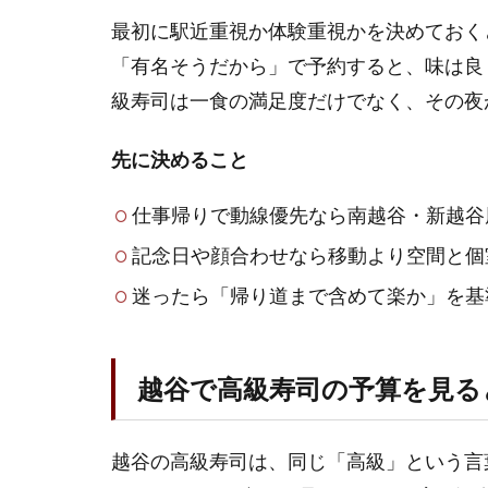
チと
最初に駅近重視か体験重視かを決めておく
ディ
「有名そうだから」で予約すると、味は良
ナー
を分
級寿司は一食の満足度だけでなく、その夜
ける
先に決めること
1.3
越谷
仕事帰りで動線優先なら南越谷・新越谷
の高
級寿
記念日や顔合わせなら移動より空間と個
司で
個室
迷ったら「帰り道まで含めて楽か」を基
や接
待を
重視
越谷で高級寿司の予算を見る
する
なら
ここ
越谷の高級寿司は、同じ「高級」という言葉
1.4