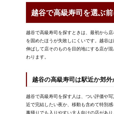
谷
で
越谷で高級寿司を選ぶ前
高
級
寿
司
越谷で高級寿司を探すときは、最初から店
を
を固めたほうが失敗しにくいです。越谷は
選
伸ばして店そのものを目的地にする店が混
ぶ
前
わります。
に
決
め
る
越谷の高級寿司は駅近か郊外
こ
と
越谷で高級寿司を探す人は、つい評価や写
1.1
近で完結したい夜か、移動も含めて特別感
越谷
の高
事帰りでも入りやすい大人向けの店があり