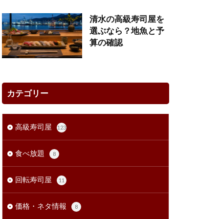
清水の高級寿司屋を
選ぶなら？地魚と予
算の確認
カテゴリー
高級寿司屋
123
食べ放題
8
回転寿司屋
11
価格・ネタ情報
8