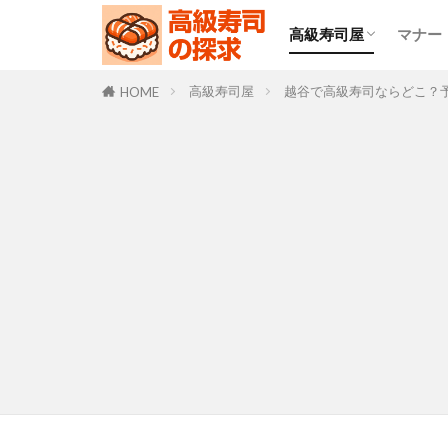
高級寿司屋
マナー
食べ放題
回転寿司屋
高級寿司屋
越谷で高級寿司ならどこ？
HOME