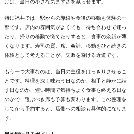
けば、当日の小さな気まずさを減らせます。
り会
話の
流れ
特に福井では、駅からの導線や食後の移動も体験の一
を見
部です。店内の雰囲気がよくても、待ち合わせで迷っ
る
たり、帰りの移動で慌てたりすると、食事の余韻が薄
1.4
くなります。寿司の質、席、会計、移動をひと続きの
記念
日は
体験として考えることが、失敗を避ける近道です。
予約
時の
もう一つ大事なのは、当日の主役をはっきりさせるこ
一言
で変
とです。料理を深く味わう日なのか、相手と静かに話
わる
す日なのか、短い時間で気持ちよく食事を終える日な
1.5
のかで、選ぶべき席も予算も変わります。この整理を
福井
は駅
してから予約すると、店側への相談も具体的になりま
導線
す。
も寿
司選
びの