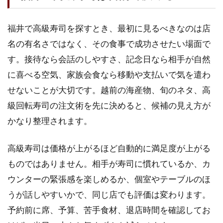
福井
の高
福井で高級寿司を探すとき、最初に見るべきなのは店
級寿
司は
名の有名さではなく、その食事で成功させたい場面で
目的
す。接待なら会話のしやすさ、記念日なら相手が自然
で決
に喜べる空気、家族会食なら移動や支払いで気を遣わ
める
せないことが大切です。越前の海産物、旬のネタ、高
1.2
福井
級回転寿司の注文術を先に決めると、候補の見え方が
の寿
かなり整理されます。
司相
場は
総額
高級寿司は価格が上がるほど自動的に満足度が上がる
で見
ものではありません。相手が寿司に慣れているか、カ
る
ウンターの緊張感を楽しめるか、個室やテーブルのほ
1.3
うが話しやすいかで、同じ店でも評価は変わります。
接待
は個
予約前に席、予算、苦手食材、退店時間を確認してお
室よ