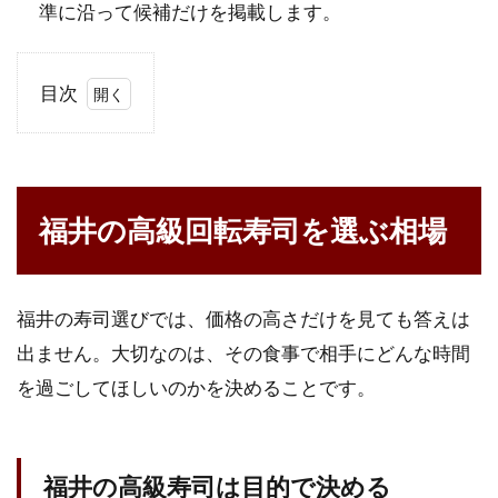
準に沿って候補だけを掲載します。
目次
1
福
井
の
福井の高級回転寿司を選ぶ相場
高
級
回
転
寿
福井の寿司選びでは、価格の高さだけを見ても答えは
司
出ません。大切なのは、その食事で相手にどんな時間
を
を過ごしてほしいのかを決めることです。
選
ぶ
相
場
福井の高級寿司は目的で決める
1.1