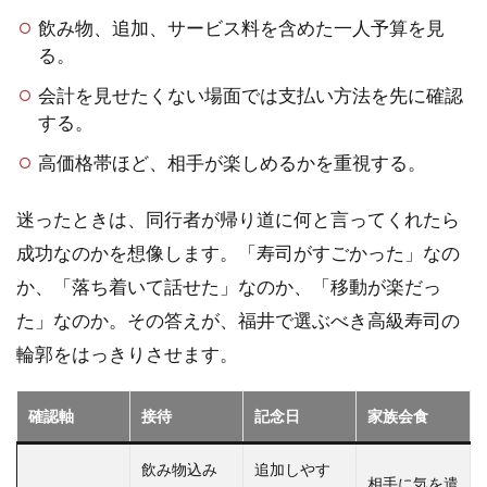
の候
飲み物、追加、サービス料を含めた一人予算を見
補は
る。
三つ
の軸
会計を見せたくない場面では支払い方法を先に確認
で比
する。
べる
高価格帯ほど、相手が楽しめるかを重視する。
2.5
福井
迷ったときは、同行者が帰り道に何と言ってくれたら
の高
級寿
成功なのかを想像します。「寿司がすごかった」なの
司は
か、「落ち着いて話せた」なのか、「移動が楽だっ
場面
で選
た」なのか。その答えが、福井で選ぶべき高級寿司の
ぶ
輪郭をはっきりさせます。
確認軸
接待
記念日
家族会食
飲み物込み
追加しやす
相手に気を遣