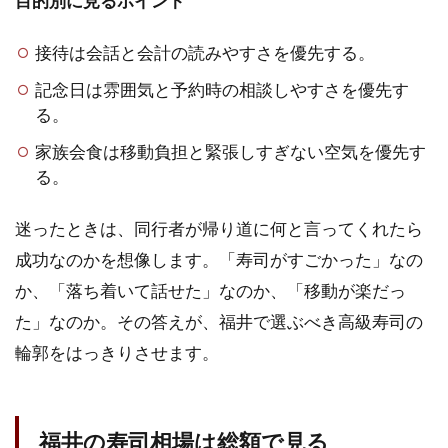
目的別に見るポイント
一部
接待は会話と会計の読みやすさを優先する。
1.6
初め
記念日は雰囲気と予約時の相談しやすさを優先す
ての
る。
高級
寿司
家族会食は移動負担と緊張しすぎない空気を優先す
は予
る。
約前
に整
える
迷ったときは、同行者が帰り道に何と言ってくれたら
成功なのかを想像します。「寿司がすごかった」なの
2
福
か、「落ち着いて話せた」なのか、「移動が楽だっ
井
た」なのか。その答えが、福井で選ぶべき高級寿司の
で
候
輪郭をはっきりさせます。
補
に
し
た
福井の寿司相場は総額で見る