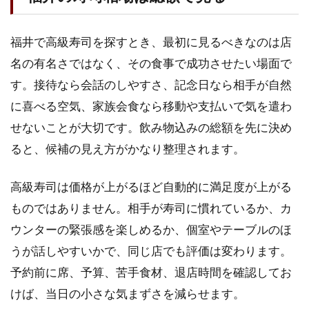
い
高
級
福井で高級寿司を探すとき、最初に見るべきなのは店
回
転
名の有名さではなく、その食事で成功させたい場面で
寿
す。接待なら会話のしやすさ、記念日なら相手が自然
司
に喜べる空気、家族会食なら移動や支払いで気を遣わ
2.1
せないことが大切です。飲み物込みの総額を先に決め
くる
くる
ると、候補の見え方がかなり整理されます。
寿司
ほが
高級寿司は価格が上がるほど自動的に満足度が上がる
らか
亭は
ものではありません。相手が寿司に慣れているか、カ
場面
ウンターの緊張感を楽しめるか、個室やテーブルのほ
を決
めて
うが話しやすいかで、同じ店でも評価は変わります。
選ぶ
予約前に席、予算、苦手食材、退店時間を確認してお
2.2
けば、当日の小さな気まずさを減らせます。
海鮮