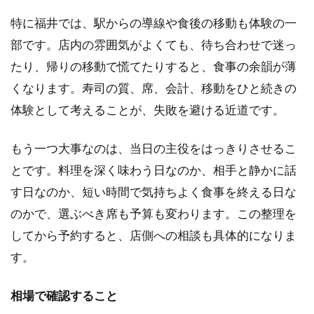
アト
特に福井では、駅からの導線や食後の移動も体験の一
ム 幾
久店
部です。店内の雰囲気がよくても、待ち合わせで迷っ
は場
たり、帰りの移動で慌てたりすると、食事の余韻が薄
面を
決め
くなります。寿司の質、席、会計、移動をひと続きの
て選
体験として考えることが、失敗を避ける近道です。
ぶ
2.3
もう一つ大事なのは、当日の主役をはっきりさせるこ
北陸
漁港
とです。料理を深く味わう日なのか、相手と静かに話
北の
す日なのか、短い時間で気持ちよく食事を終える日な
おや
のかで、選ぶべき席も予算も変わります。この整理を
じは
場面
してから予約すると、店側への相談も具体的になりま
を決
す。
めて
選ぶ
相場で確認すること
2.4
福井