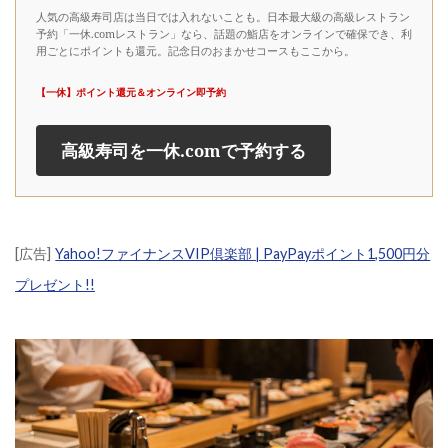
人気の高級寿司店は当日では入れないことも。日本最大級の高級レストラン
予約「一休.comレストラン」なら、話題の鮨店をオンラインで確保でき、利
用ごとにポイントも還元。記念日のおまかせコースもここから。
【一休】ポイント還元＆オンライン即予約
高級寿司を一休.comで予約する
[広告]
Yahoo!ファイナンスVIP倶楽部 | PayPayポイント1,500円分
プレゼント!!