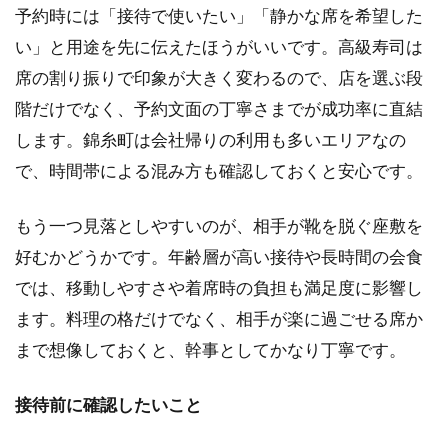
りた
予約時には「接待で使いたい」「静かな席を希望した
い時
い」と用途を先に伝えたほうがいいです。高級寿司は
向き
席の割り振りで印象が大きく変わるので、店を選ぶ段
2.3
階だけでなく、予約文面の丁寧さまでが成功率に直結
金太
楼鮨
します。錦糸町は会社帰りの利用も多いエリアなの
錦糸
で、時間帯による混み方も確認しておくと安心です。
町店
は個
室重
もう一つ見落としやすいのが、相手が靴を脱ぐ座敷を
視の
好むかどうかです。年齢層が高い接待や長時間の会食
会食
向き
では、移動しやすさや着席時の負担も満足度に影響し
2.4
ます。料理の格だけでなく、相手が楽に過ごせる席か
鮨そ
まで想像しておくと、幹事としてかなり丁寧です。
ば京
は駅
近で
接待前に確認したいこと
半個
室も