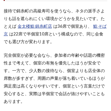
こ
の4
接待で錦糸町の高級寿司を使うなら、ネタの派手さよ
店
りも話を遮られにくい環境かどうかを見たいです。た
2.1
鮨な
とえば
金太楼鮨 錦糸町店
は36席で個室あり、
鮨 そば
かが
京
は22席で半個室10席という構成なので、同じ会食
わは
でも選び方が変わります。
記念
日と
本命
完全個室が必要な会なら、参加者の年齢や話題の機密
会食
向き
性まで考えて、個室の有無を優先したほうが安全で
す。一方で、少人数の接待なら、個室よりも店全体の
2.2
すし
席数が多すぎず、周囲の声量が落ち着いているほうが
処青
満足度は高くなりやすいです。個室という言葉だけで
柳は
接待
安心すると、実際は半個室で会話が抜けやすいことも
の安
あります。
定感
を取