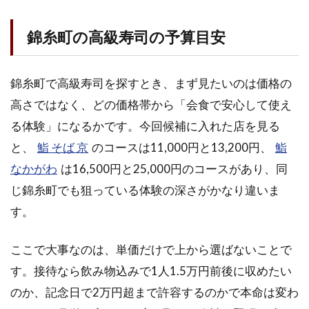
軸
錦糸町の高級寿司の予算目安
1.1
錦糸
町の
錦糸町で高級寿司を探すとき、まず見たいのは価格の
高級
寿司
高さではなく、どの価格帯から「会食で安心して使え
の予
る体験」になるかです。今回候補に入れた店を見る
算目
安
と、
鮨 そば 京
のコースは11,000円と13,200円、
鮨
1.2
なかがわ
は16,500円と25,000円のコースがあり、同
接待
じ錦糸町でも狙っている体験の深さがかなり違いま
で使
す。
う個
室と
静け
ここで大事なのは、単価だけで上から選ばないことで
さの
す。接待なら飲み物込みで1人1.5万円前後に収めたい
見方
のか、記念日で2万円超まで許容するのかで本命は変わ
1.3