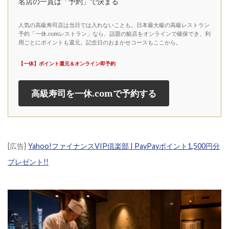
名店の一貫は「予約」で決まる
人気の高級寿司店は当日では入れないことも。日本最大級の高級レストラン
予約「一休.comレストラン」なら、話題の鮨店をオンラインで確保でき、利
用ごとにポイントも還元。記念日のおまかせコースもここから。
【一休】ポイント還元＆オンライン即予約
高級寿司を一休.comで予約する
[広告]
Yahoo!ファイナンスVIP倶楽部 | PayPayポイント1,500円分
プレゼント!!