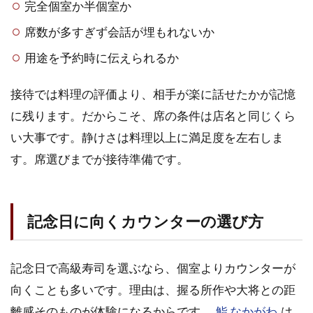
完全個室か半個室か
欲し
い時
席数が多すぎず会話が埋もれないか
向き
用途を予約時に伝えられるか
2.5
錦糸
接待では料理の評価より、相手が楽に話せたかが記憶
町の
高級
に残ります。だからこそ、席の条件は店名と同じくら
寿司
い大事です。静けさは料理以上に満足度を左右しま
で迷
った
す。席選びまでが接待準備です。
時の
決め
方
記念日に向くカウンターの選び方
記念日で高級寿司を選ぶなら、個室よりカウンターが
向くことも多いです。理由は、握る所作や大将との距
離感そのものが体験になるからです。
鮨 なかがわ
は