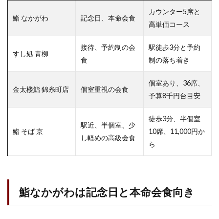
カウンター5席と
鮨 なかがわ
記念日、本命会食
高単価コース
接待、予約制の会
駅徒歩3分と予約
すし処 青柳
食
制の落ち着き
個室あり、36席、
金太楼鮨 錦糸町店
個室重視の会食
予算8千円台目安
徒歩3分、半個室
駅近、半個室、少
鮨 そば 京
10席、11,000円か
し軽めの高級会食
ら
鮨なかがわは記念日と本命会食向き