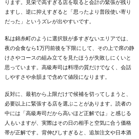
記念
ります。見栄で高すぎる店を取ると会計の緊張が残り
日に
ますし、逆に抑えすぎると「思ったより普段使い寄り
向く
カウ
だった」というズレが出やすいです。
ンタ
ーの
私は錦糸町のように選択肢が多すぎないエリアでは、
選び
方
夜の会食なら1万円前後を下限にして、その上で席の静
けさやコースの組み立てを見たほうが失敗しにくいと
1.4
高級
思っています。高級寿司は料理の質だけでなく、会話
寿司
しやすさや余韻まで含めて値段になります。
の予
約で
確認
反対に、最初から上限だけで候補を切ってしまうと、
した
必要以上に緊張する店を選ぶことがあります。読者の
いこ
と
中には「高級寿司だから高いほど正解では」と感じる
1.5
人もいますが、実際はその日の相手と空気に合う価格
錦糸
帯が正解です。背伸びしすぎると、追加注文や日本酒
町で