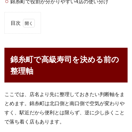
錦糸町で役割が分かりやすい4店の使い分け
目次
1
錦
糸
町
錦糸町で高級寿司を決める前の
で
高
整理軸
級
寿
司
を
ここでは、店名より先に整理しておきたい判断軸をま
決
め
とめます。錦糸町は北口側と南口側で空気が変わりや
る
すく、駅近だから便利とは限らず、逆に少し歩くこと
前
の
で落ち着く店もあります。
整
理