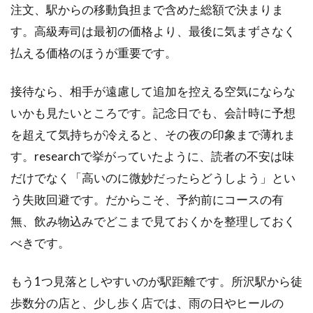
注文、駅からの移動負担まで含めた総額で決まりま
準
に
す。高級寿司は最初の価格より、最後に気まずさなく
合
払える価格のほうが重要です。
い
や
す
接待なら、相手が遠慮して追加を控える空気にならな
い4
いかも見たいところです。記念日でも、会計時に予想
軒
を超えて気持ちが冷えると、その夜の印象まで薄れま
2.1
す。researchで挙がっていたように、読者の不安は味
鮨 山
浦は
だけでなく「高いのに微妙だったらどうしよう」とい
接待
う失敗回避です。だからこそ、予約前にコースの有
と記
念日
無、飲み物込みでどこまで見ておくかを整理しておく
の本
べきです。
命を
両立
しや
もう1つ見落としやすいのが駅距離です。所沢駅から徒
すい
歩数分の店と、少し歩く店では、雨の日やヒールの
2.2