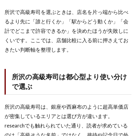
探
所沢で高級寿司を選ぶときは、店名を片っ端から比べ
す
前
るより先に「誰と行くか」「駅からどう動くか」「会
に
計でどこまで許容できるか」を決めたほうが失敗しに
整
理
くいです。ここでは、店舗比較に入る前に押さえてお
し
きたい判断軸を整理します。
た
い
こ
と
所沢の高級寿司は都心型より使い分け
1.1
で選ぶ
所沢
の高
級寿
所沢の高級寿司は、銀座や西麻布のように超高単価店
司は
都心
が密集しているエリアとは選び方が違います。
型よ
researchでも触れられていた通り、読者が求めている
り使
い分
のは「高級そうな名前」ではなく、接待や記念日で外