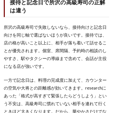
接待と記念日で所沢の高級寿司の正解
た時
は違う
の決
め方
所沢の高級寿司で失敗しないなら、接待向けと記念日
向けを同じ軸で選ばないほうが良いです。接待では、
店の格が高いこと以上に、相手が落ち着いて話せるこ
とが優先されます。個室、席間隔、予約時の相談のし
やすさ、駅やタクシーの導線まで含めて、会話が主役
になる店が強いです。
一方で記念日は、料理の完成度に加えて、カウンター
の空気や大将との距離感が効いてきます。researchに
あった「格式が高すぎて緊張したらどうしよう」とい
う不安は、高級寿司に慣れていない相手を連れて行く
ときほど大きくなります。だから、華やかさだけでな