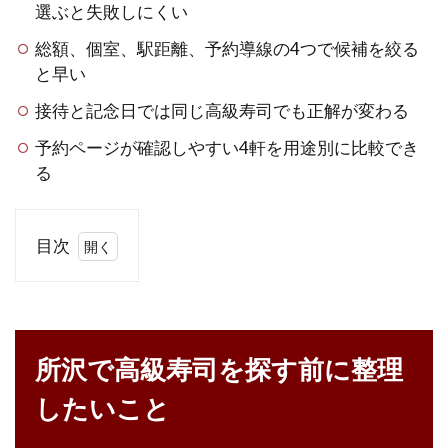
選ぶと失敗しにくい
総額、個室、駅距離、予約導線の4つで候補を絞る
と早い
接待と記念日では同じ高級寿司でも正解が変わる
予約ページが確認しやすい4軒を用途別に比較でき
る
目次
1
所
沢
で
所沢で高級寿司を探す前に整理
高
級
したいこと
寿
司
を