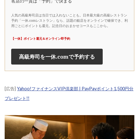
名店の一貫は「予約」で決まる
人気の高級寿司店は当日では入れないことも。日本最大級の高級レストラン
予約「一休.comレストラン」なら、話題の鮨店をオンラインで確保でき、利
用ごとにポイントも還元。記念日のおまかせコースもここから。
【一休】ポイント還元＆オンライン即予約
高級寿司を一休.comで予約する
[広告]
Yahoo!ファイナンスVIP倶楽部 | PayPayポイント1,500円分
プレゼント!!