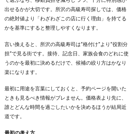
高級
出せるかが大切です。所沢の高級寿司探しでは、価格
寿司
の正
の絶対値より「わざわざこの店に行く理由」を持てる
解は
かを基準にすると整理しやすくなります。
違う
1.4
言い換えると、所沢の高級寿司は“格付け”より“役割分
個室
担”で見る街です。接待、記念日、家族会食のどれに使
とカ
ウン
うのかを最初に決めるだけで、候補の絞り方はかなり
ター
楽になります。
は所
沢の
高級
最初に用途を言葉にしておくと、予約ページを開いた
寿司
ときも見るべき情報がブレません。価格表より先に、
で役
割が
誰とどんな時間を過ごしたいかを決めるほうが結局近
違う
道です。
1.5
所沢
最初の考え方