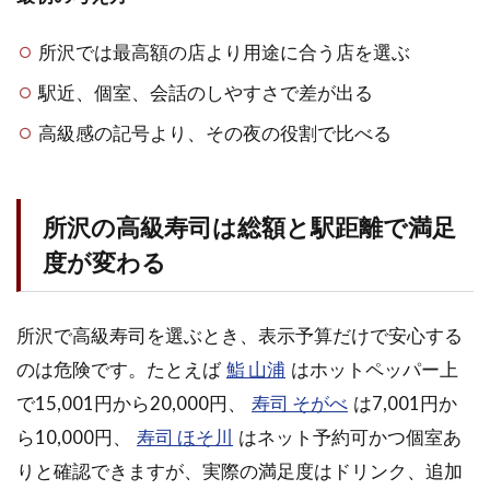
の高
級寿
所沢では最高額の店より用途に合う店を選ぶ
司を
予約
駅近、個室、会話のしやすさで差が出る
する
前に
高級感の記号より、その夜の役割で比べる
見る
べき3
項目
所沢の高級寿司は総額と駅距離で満足
2
所
度が変わる
沢
で
高
所沢で高級寿司を選ぶとき、表示予算だけで安心する
級
のは危険です。たとえば
鮨 山浦
はホットペッパー上
寿
司
で15,001円から20,000円、
寿司 そがべ
は7,001円か
を
ら10,000円、
寿司 ほそ川
はネット予約可かつ個室あ
選
ぶ
りと確認できますが、実際の満足度はドリンク、追加
基