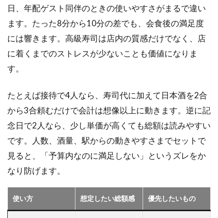
日、年配ゲスト同伴のときの使いやすさがまるで違い
寿司
ほそ
ます。たった8分から10分の差でも、会食後の満足度
川は
には響きます。高級寿司は店内の質感だけでなく、店
個室
重視
に着くまでのストレスが少ないことも価値になりま
の会
す。
食で
動き
やす
たとえば接待で4人なら、寿司代に加えて日本酒を2合
い
から3合頼むだけで会計は想像以上に動きます。逆に記
2.3
念日で2人なら、少し単価が高くても総額は読みやすい
寿司
です。人数、酒量、駅からの動きやすさまでセットで
そが
べは
見ると、「予算内なのに満足しない」というズレをか
価格
なり防げます。
と職
人感
のバ
使い方
想定したい総額感
優先したいもの
ラン
スが