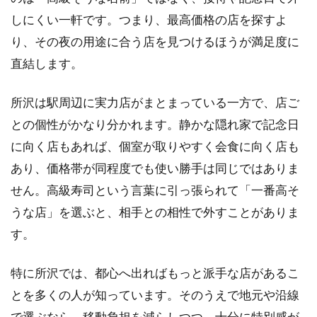
けで
しにくい一軒です。つまり、最高価格の店を探すよ
選ぶ
り、その夜の用途に合う店を見つけるほうが満足度に
1.2
直結します。
所沢
の高
級寿
所沢は駅周辺に実力店がまとまっている一方で、店ご
司は
との個性がかなり分かれます。静かな隠れ家で記念日
総額
と駅
に向く店もあれば、個室が取りやすく会食に向く店も
距離
あり、価格帯が同程度でも使い勝手は同じではありま
で満
足度
せん。高級寿司という言葉に引っ張られて「一番高そ
が変
うな店」を選ぶと、相手との相性で外すことがありま
わる
す。
1.3
接待
と記
特に所沢では、都心へ出ればもっと派手な店があるこ
念日
とを多くの人が知っています。そのうえで地元や沿線
で所
沢の
で選ぶなら、移動負担を減らしつつ、十分に特別感が