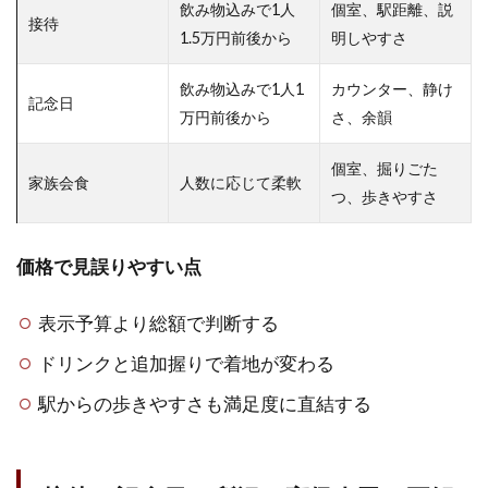
飲み物込みで1人
個室、駅距離、説
良い
接待
1.5万円前後から
明しやすさ
2.4
寿司
飲み物込みで1人1
カウンター、静け
割烹
記念日
万円前後から
さ、余韻
やな
ぎは
個室、掘りごた
家族
家族会食
人数に応じて柔軟
会食
つ、歩きやすさ
と掘
りご
たつ
価格で見誤りやすい点
利用
に向
表示予算より総額で判断する
く
ドリンクと追加握りで着地が変わる
2.5
所沢
駅からの歩きやすさも満足度に直結する
で高
級寿
司に
迷っ