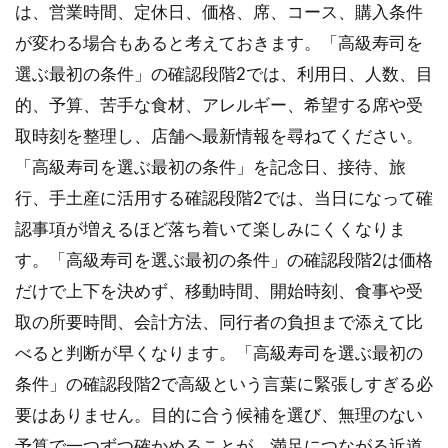
は、営業時間、定休日、価格、席、コース、購入条件
真撮
影の
が変わる場合もあると考えておきます。「高級寿司を
マナ
選ぶ最初の条件」の確認段階2では、利用日、人数、目
ー
的、予算、苦手な食材、アレルギー、希望する席や受
2.4
取時刻を整理し、店舗へ最新情報を尋ねてください。
おま
かせ
「高級寿司を選ぶ最初の条件」を記念日、接待、旅
を楽
行、手土産に活用する確認段階2では、当日になって確
しむ
心構
認事項が増えるほど落ち着いて楽しみにくくなりま
え
す。「高級寿司を選ぶ最初の条件」の確認段階2は価格
2.5
だけで上下を決めず、移動時間、開始時刻、食事や受
京橋
取の所要時間、会計方法、同行者の負担まで添えて比
の高
級寿
べると判断が早くなります。「高級寿司を選ぶ最初の
司を
条件」の確認段階2で高級という言葉に緊張しすぎる必
選ぶ
結論
要はありません。目的に合う候補を選び、無理のない
予算で一つずつ確かめることが、満足につながる近道