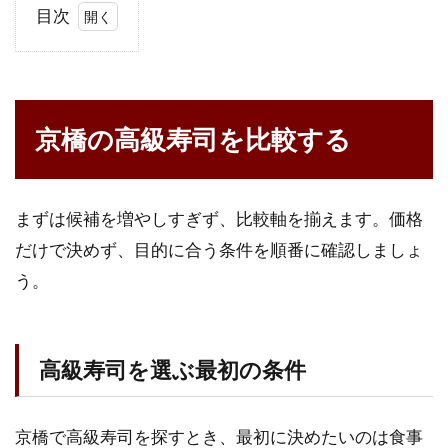
目次
1
京
橋
の
京橋の高級寿司を比較する
高
級
寿
司
を
まずは候補を増やしすぎず、比較軸を揃えます。価格
比
だけで決めず、目的に合う条件を順番に確認しましょ
較
う。
す
る
1.1
高級
高級寿司を選ぶ最初の条件
寿司
を選
ぶ最
京橋で高級寿司を探すとき、最初に決めたいのは食事
初の