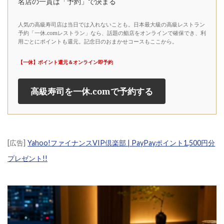
名店の一貫は「予約」で決まる
人気の高級寿司店は当日では入れないことも。日本最大級の高級レストラン
予約「一休.comレストラン」なら、話題の鮨店をオンラインで確保でき、利
用ごとにポイントも還元。記念日のおまかせコースもここから。
【一休】ポイント還元＆オンライン即予約
高級寿司を一休.comで予約する
[広告]
Yahoo!ファイナンスVIP倶楽部 | PayPayポイント1,500円分
プレゼント!!