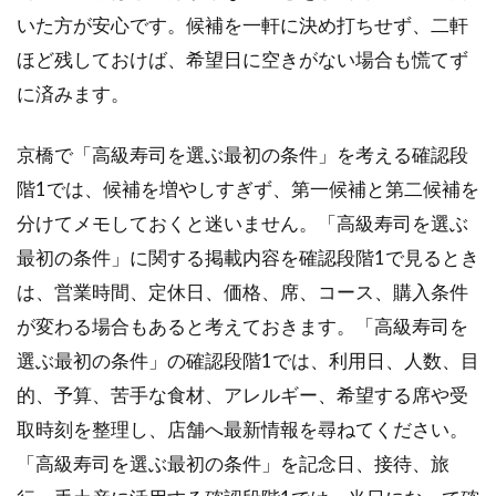
伝え
いた方が安心です。候補を一軒に決め打ちせず、二軒
たい
内容
ほど残しておけば、希望日に空きがない場合も慌てず
1.5
に済みます。
総額
で考
京橋で「高級寿司を選ぶ最初の条件」を考える確認段
える
予算
階1では、候補を増やしすぎず、第一候補と第二候補を
の目
分けてメモしておくと迷いません。「高級寿司を選ぶ
安
最初の条件」に関する掲載内容を確認段階1で見るとき
2
は、営業時間、定休日、価格、席、コース、購入条件
京
橋
が変わる場合もあると考えておきます。「高級寿司を
の
選ぶ最初の条件」の確認段階1では、利用日、人数、目
高
級
的、予算、苦手な食材、アレルギー、希望する席や受
寿
取時刻を整理し、店舗へ最新情報を尋ねてください。
司
で
「高級寿司を選ぶ最初の条件」を記念日、接待、旅
後