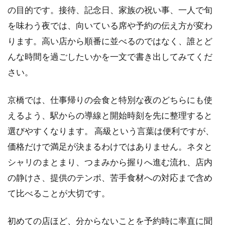
条件
の目的です。接待、記念日、家族の祝い事、一人で旬
を味わう夜では、向いている席や予約の伝え方が変わ
1.2
候補
ります。高い店から順番に並べるのではなく、誰とど
を比
んな時間を過ごしたいかを一文で書き出してみてくだ
較す
る四
さい。
つの
軸
京橋では、仕事帰りの会食と特別な夜のどちらにも使
1.3
えるよう、駅からの導線と開始時刻を先に整理すると
旬の
選びやすくなります。 高級という言葉は便利ですが、
ネタ
と地
価格だけで満足が決まるわけではありません。ネタと
域性
シャリのまとまり、つまみから握りへ進む流れ、店内
を楽
しむ
の静けさ、提供のテンポ、苦手食材への対応まで含め
て比べることが大切です。
1.4
予約
時に
初めての店ほど、分からないことを予約時に率直に聞