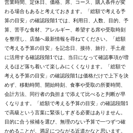
営業時間、定休日、価格、席、コース、購入条件が変
わる場合もあると考えておきます。「総額で考える予
算の目安」の確認段階1では、利用日、人数、目的、予
算、苦手な食材、アレルギー、希望する席や受取時刻
を整理し、店舗へ最新情報を尋ねてください。「総額
で考える予算の目安」を記念日、接待、旅行、手土産
に活用する確認段階1では、当日になって確認事項が増
えるほど落ち着いて楽しみにくくなります。「総額で
考える予算の目安」の確認段階1は価格だけで上下を決
めず、移動時間、開始時刻、食事や受取の所要時間、
会計方法、同行者の負担まで添えて比べると判断が早
くなります。「総額で考える予算の目安」の確認段階1
で高級という言葉に緊張しすぎる必要はありません。
目的に合う候補を選び、無理のない予算で一つずつ確
かめることが、満足につながる近道かなと思います。