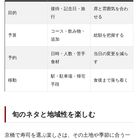
接待・記念日・旅
席と雰囲気を合わ
目的
行
せる
コース・飲み物・
予算
総額を把握する
追加
日時・人数・苦手
当日の変更を減ら
予約
食材
す
駅・駐車場・帰宅
移動
食後まで落ち着く
手段
旬のネタと地域性を楽しむ
京橋で寿司を選ぶ楽しさは、その土地や季節に合う一