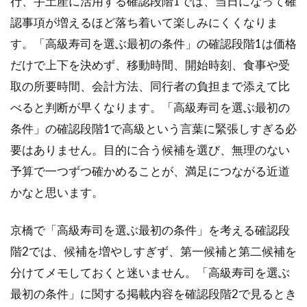
行、手土産に活用する確認段階1では、当日になって確
悔
し
認事項が増えるほど落ち着いて楽しみにくくなりま
な
す。「高級寿司を選ぶ最初の条件」の確認段階1は価格
い
だけで上下を決めず、移動時間、開始時刻、食事や受
2.1
取の所要時間、会計方法、同行者の負担まで添えて比
接待
と記
べると判断が早くなります。「高級寿司を選ぶ最初の
念日
条件」の確認段階1で高級という言葉に緊張しすぎる必
の席
選び
要はありません。目的に合う候補を選び、無理のない
予算で一つずつ確かめることが、満足につながる近道
2.2
移動
かなと思います。
と帰
宅ま
京橋で「高級寿司を選ぶ最初の条件」を考える確認段
で整
える
階2では、候補を増やしすぎず、第一候補と第二候補を
分けてメモしておくと迷いません。「高級寿司を選ぶ
2.3
服装
最初の条件」に関する掲載内容を確認段階2で見るとき
と写