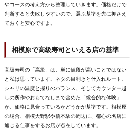
ぶ
やコースの考え方から整理していきます。価格だけで
前
判断すると失敗しやすいので、選ぶ基準を先に押さえ
に
知
ておくと安心ですよ。
っ
て
お
き
相模原で高級寿司といえる店の基準
た
い
こ
高級寿司の「高級」は、単に値段が高いことではない
と
と私は思っています。ネタの目利きと仕入れルート、
1.1
シャリの温度と握りのバランス、そしてカウンター越
相模
原で
しの所作やおもてなしまで含めた「総合的な体験」
高級
が、価格に見合っているかどうかが基準です。相模原
寿司
とい
の場合、相模大野駅や橋本駅の周辺に、都心の名店に
える
通じる仕事をするお店が点在しています。
店の
基準