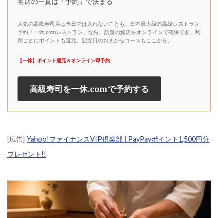
名店の一貫は「予約」で決まる
人気の高級寿司店は当日では入れないことも。日本最大級の高級レストラン
予約「一休.comレストラン」なら、話題の鮨店をオンラインで確保でき、利
用ごとにポイントも還元。記念日のおまかせコースもここから。
【一休】ポイント還元＆オンライン即予約
高級寿司を一休.comで予約する
[広告]
Yahoo!ファイナンスVIP倶楽部 | PayPayポイント1,500円分
プレゼント!!