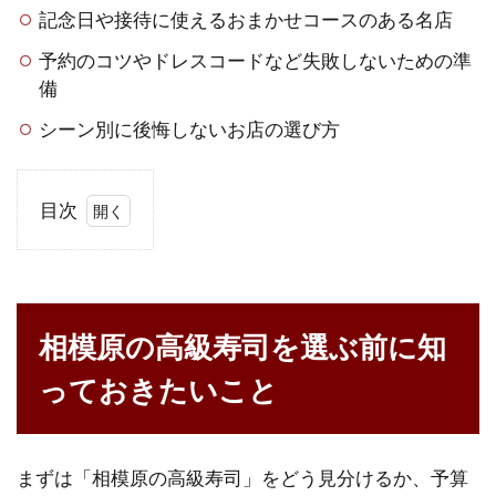
記念日や接待に使えるおまかせコースのある名店
予約のコツやドレスコードなど失敗しないための準
備
シーン別に後悔しないお店の選び方
目次
1
相
模
原
相模原の高級寿司を選ぶ前に知
の
高
っておきたいこと
級
寿
司
を
まずは「相模原の高級寿司」をどう見分けるか、予算
選