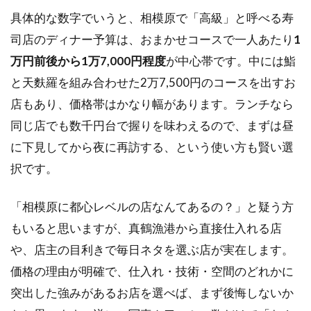
具体的な数字でいうと、相模原で「高級」と呼べる寿
1.2
司店のディナー予算は、おまかせコースで一人あたり
おま
1
かせ
万円前後から1万7,000円程度
が中心帯です。中には鮨
コー
と天麩羅を組み合わせた2万7,500円のコースを出すお
スの
予算
店もあり、価格帯はかなり幅があります。ランチなら
と内
同じ店でも数千円台で握りを味わえるので、まずは昼
容の
目安
に下見してから夜に再訪する、という使い方も賢い選
1.3
択です。
カウ
ンタ
「相模原に都心レベルの店なんてあるの？」と疑う方
ーと
個
もいると思いますが、真鶴漁港から直接仕入れる店
室、
や、店主の目利きで毎日ネタを選ぶ店が実在します。
どち
らを
価格の理由が明確で、仕入れ・技術・空間のどれかに
選ぶ
突出した強みがあるお店を選べば、まず後悔しないか
か