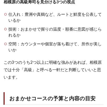
相模原の高級寿司を見分ける3つの視点
寿
司
の
仕入れ：豊洲や真鶴など、ルートと鮮度を公表して
名
いるか
店
と
技術：おまかせで握りの温度・順番に意図が感じら
シ
れるか
ー
ン
空間：カウンターや個室が落ち着けて、所作が美し
別
いか
の
選
この3つのうち2つ以上に明確な強みがあれば、相模原
び
方
では十分「高級」と呼べる一軒だと判断していいと思
2.1
います。
相模
大野
の名
店 鮨
おまかせコースの予算と内容の目安
ゆき