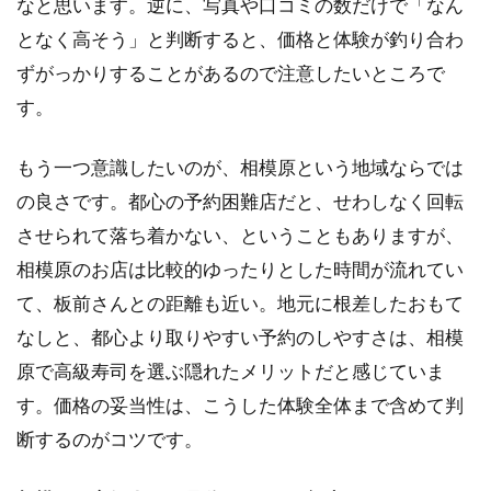
なと思います。逆に、写真や口コミの数だけで「なん
1.4
となく高そう」と判断すると、価格と体験が釣り合わ
失敗
しな
ずがっかりすることがあるので注意したいところで
いた
す。
めの
予約
とマ
もう一つ意識したいのが、相模原という地域ならでは
ナー
の良さです。都心の予約困難店だと、せわしなく回転
2
させられて落ち着かない、ということもありますが、
相
相模原のお店は比較的ゆったりとした時間が流れてい
模
原
て、板前さんとの距離も近い。地元に根差したおもて
で
なしと、都心より取りやすい予約のしやすさは、相模
お
す
原で高級寿司を選ぶ隠れたメリットだと感じていま
す
す。価格の妥当性は、こうした体験全体まで含めて判
め
の
断するのがコツです。
高
級