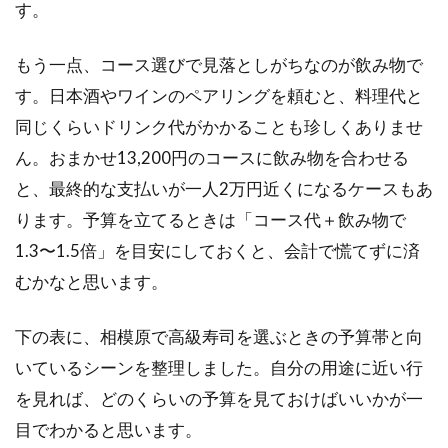
車場
す。
の確
認ポ
もう一点、コース選びで見落としがちなのが飲み物で
イン
ト
す。日本酒やワインのペアリングを頼むと、料理代と
同じくらいドリンク代がかかることも珍しくありませ
2.5
シー
ん。おまかせ13,200円のコースに飲み物を合わせる
ン別
と、最終的な支払いが一人2万円近くになるケースもあ
の選
び方
ります。予算を立てるときは「コース代＋飲み物で
と予
1.3〜1.5倍」を目安にしておくと、会計で慌てずに済
算の
組み
むかなと思います。
立て
2.6
下の表に、相模原で高級寿司を選ぶときの予算帯と向
相模
いているシーンを整理しました。自分の用途に近い行
原の
を見れば、どのくらいの予算を見ておけばいいかが一
高級
寿司
目でわかると思います。
で最