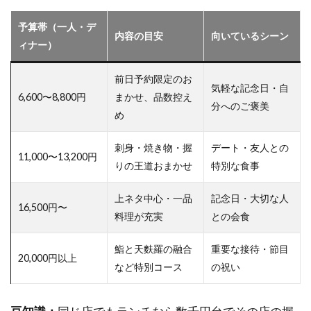
高の
一軒
予算帯（一人・デ
内容の目安
向いているシーン
を選
ィナー）
ぶた
めに
前日予約限定のお
気軽な記念日・自
6,600〜8,800円
まかせ、品数控え
分へのご褒美
め
刺身・焼き物・握
デート・友人との
11,000〜13,200円
りの王道おまかせ
特別な食事
上ネタ中心・一品
記念日・大切な人
16,500円〜
料理が充実
との会食
鮨と天麩羅の融合
重要な接待・節目
20,000円以上
など特別コース
の祝い