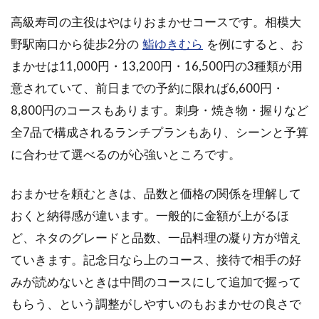
むら
高級寿司の主役はやはりおまかせコースです。相模大
2.2
野駅南口から徒歩2分の
鮨ゆきむら
を例にすると、お
真鶴
直送
まかせは11,000円・13,200円・16,500円の3種類が用
のち
意されていて、前日までの予約に限れば6,600円・
かな
り本
8,800円のコースもあります。刺身・焼き物・握りなど
店
全7品で構成されるランチプランもあり、シーンと予算
2.3
に合わせて選べるのが心強いところです。
老舗
の安
心感
おまかせを頼むときは、品数と価格の関係を理解して
があ
おくと納得感が違います。一般的に金額が上がるほ
る寿
し常
ど、ネタのグレードと品数、一品料理の凝り方が増え
ていきます。記念日なら上のコース、接待で相手の好
2.4
アク
みが読めないときは中間のコースにして追加で握って
セス
もらう、という調整がしやすいのもおまかせの良さで
と駐